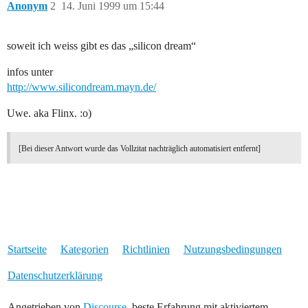
Anonym
2
14. Juni 1999 um 15:44
soweit ich weiss gibt es das „silicon dream“
infos unter
http://www.silicondream.mayn.de/
Uwe. aka Flinx. :o)
[Bei dieser Antwort wurde das Vollzitat nachträglich automatisiert entfernt]
Startseite
Kategorien
Richtlinien
Nutzungsbedingungen
Datenschutzerklärung
Angetrieben von
Discourse
, beste Erfahrung mit aktiviertem