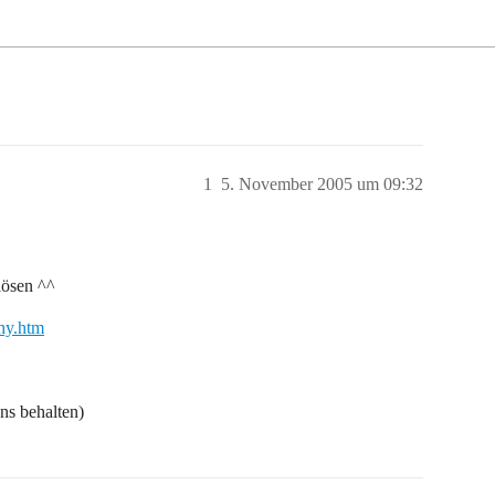
1
5. November 2005 um 09:32
ulösen ^^
hy.htm
nns behalten)