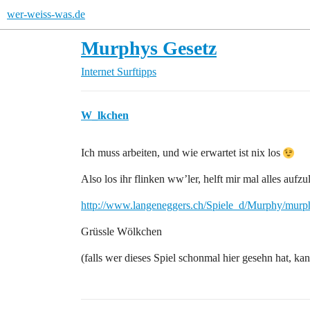
wer-weiss-was.de
Murphys Gesetz
Internet
Surftipps
W_lkchen
Ich muss arbeiten, und wie erwartet ist nix los
Also los ihr flinken ww’ler, helft mir mal alles aufz
http://www.langeneggers.ch/Spiele_d/Murphy/murp
Grüssle Wölkchen
(falls wer dieses Spiel schonmal hier gesehn hat, ka