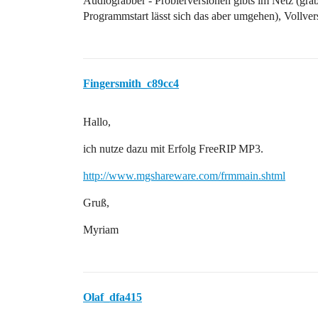
Audiograbber - Probierversionen gibts im Netz (grab
Programmstart lässt sich das aber umgehen), Vollvers
Fingersmith_c89cc4
Hallo,
ich nutze dazu mit Erfolg FreeRIP MP3.
http://www.mgshareware.com/frmmain.shtml
Gruß,
Myriam
Olaf_dfa415