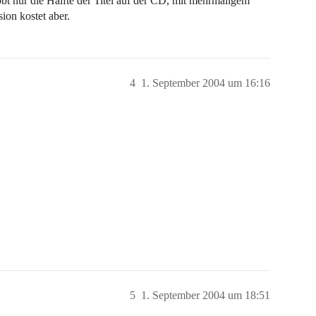
bt nur die Hälfte der Titel auf der CD, mit mehrmaligem
ion kostet aber.
4
1. September 2004 um 16:16
5
1. September 2004 um 18:51