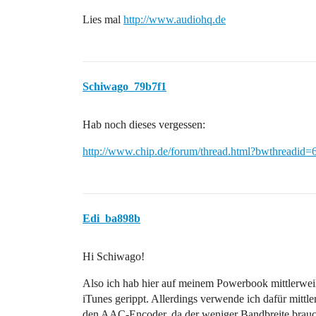
Lies mal
http://www.audiohq.de
Schiwago_79b7f1
Hab noch dieses vergessen:
http://www.chip.de/forum/thread.html?bwthreadid
Edi_ba898b
Hi Schiwago!
Also ich hab hier auf meinem Powerbook mittlerwei
iTunes gerippt. Allerdings verwende ich dafür mittl
den AAC-Encoder, da der weniger Bandbreite brauc