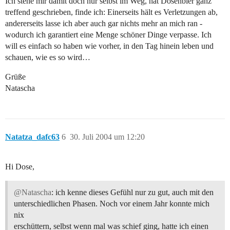
Ich stehe mir damit doch nur selbst im Weg, hat Dosenbier ganz
treffend geschrieben, finde ich: Einerseits hält es Verletzungen ab,
andererseits lasse ich aber auch gar nichts mehr an mich ran -
wodurch ich garantiert eine Menge schöner Dinge verpasse. Ich
will es einfach so haben wie vorher, in den Tag hinein leben und
schauen, wie es so wird…
Grüße
Natascha
Natatza_dafc63
6
30. Juli 2004 um 12:20
Hi Dose,
@Natascha
: ich kenne dieses Gefühl nur zu gut, auch mit den
unterschiedlichen Phasen. Noch vor einem Jahr konnte mich
nix
erschüttern, selbst wenn mal was schief ging, hatte ich einen