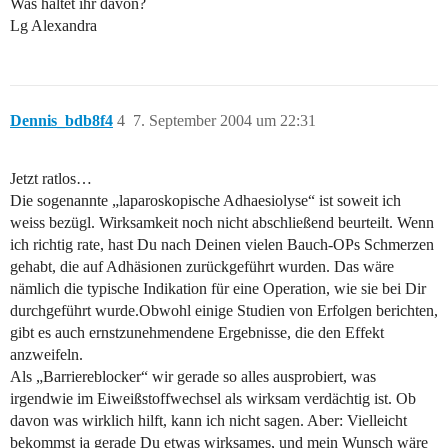
Was haltet ihr davon?
Lg Alexandra
Dennis_bdb8f4
4
7. September 2004 um 22:31
Jetzt ratlos…
Die sogenannte „laparoskopische Adhaesiolyse“ ist soweit ich
weiss bezügl. Wirksamkeit noch nicht abschließend beurteilt. Wenn
ich richtig rate, hast Du nach Deinen vielen Bauch-OPs Schmerzen
gehabt, die auf Adhäsionen zurückgeführt wurden. Das wäre
nämlich die typische Indikation für eine Operation, wie sie bei Dir
durchgeführt wurde.Obwohl einige Studien von Erfolgen berichten,
gibt es auch ernstzunehmendene Ergebnisse, die den Effekt
anzweifeln.
Als „Barriereblocker“ wir gerade so alles ausprobiert, was
irgendwie im Eiweißstoffwechsel als wirksam verdächtig ist. Ob
davon was wirklich hilft, kann ich nicht sagen. Aber: Vielleicht
bekommst ja gerade Du etwas wirksames, und mein Wunsch wäre