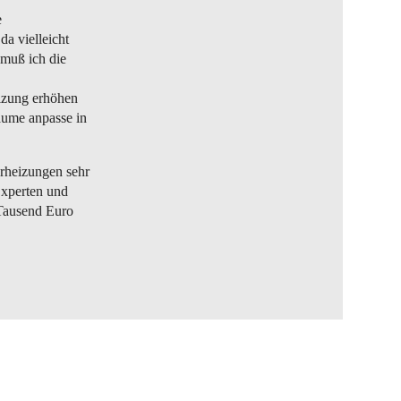
e
da vielleicht
 muß ich die
eizung erhöhen
äume anpasse in
rheizungen sehr
Experten und
 Tausend Euro