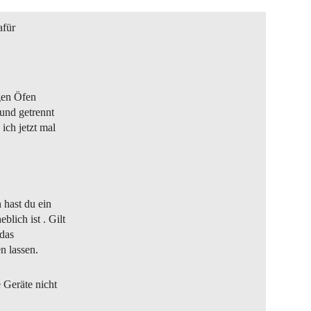
afür
igen Öfen
und getrennt
ich jetzt mal
 hast du ein
lich ist . Gilt
 das
n lassen.
 Geräte nicht