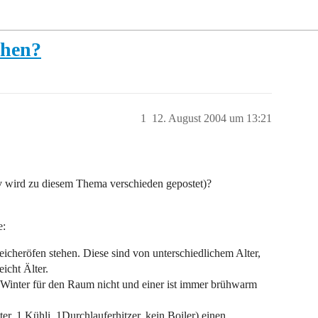
chen?
1
12. August 2004 um 13:21
iv wird zu diesem Thema verschieden gepostet)?
e:
cheröfen stehen. Diese sind von unterschiedlichem Alter,
icht Älter.
 im Winter für den Raum nicht und einer ist immer brühwarm
r, 1 Kühli, 1Durchlauferhitzer, kein Boiler) einen