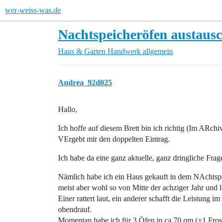
wer-weiss-was.de
Nachtspeicheröfen austaus
Haus & Garten
Handwerk allgemein
Andrea_92d025
Hallo,
Ich hoffe auf diesem Brett bin ich richtig (Im ARch
VErgebt mir den doppelten Eintrag.
Ich habe da eine ganz aktuelle, ganz dringliche Frag
Nämlich habe ich ein Haus gekauft in dem NAchtspei
meist aber wohl so von Mitte der achziger Jahr und le
Einer rattert laut, ein anderer schafft die Leistung
obendrauf.
Momentan habe ich für 3 Öfen in ca 70 qm (+1 Froste