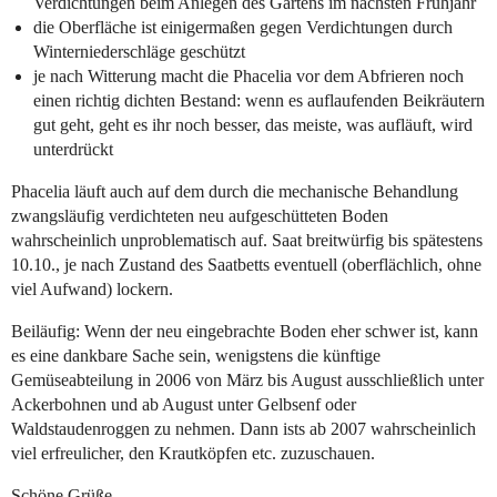
Verdichtungen beim Anlegen des Gartens im nächsten Frühjahr
die Oberfläche ist einigermaßen gegen Verdichtungen durch
Winterniederschläge geschützt
je nach Witterung macht die Phacelia vor dem Abfrieren noch
einen richtig dichten Bestand: wenn es auflaufenden Beikräutern
gut geht, geht es ihr noch besser, das meiste, was aufläuft, wird
unterdrückt
Phacelia läuft auch auf dem durch die mechanische Behandlung
zwangsläufig verdichteten neu aufgeschütteten Boden
wahrscheinlich unproblematisch auf. Saat breitwürfig bis spätestens
10.10., je nach Zustand des Saatbetts eventuell (oberflächlich, ohne
viel Aufwand) lockern.
Beiläufig: Wenn der neu eingebrachte Boden eher schwer ist, kann
es eine dankbare Sache sein, wenigstens die künftige
Gemüseabteilung in 2006 von März bis August ausschließlich unter
Ackerbohnen und ab August unter Gelbsenf oder
Waldstaudenroggen zu nehmen. Dann ists ab 2007 wahrscheinlich
viel erfreulicher, den Krautköpfen etc. zuzuschauen.
Schöne Grüße