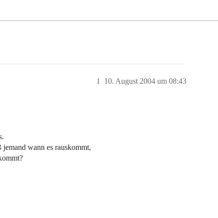
1
10. August 2004 um 08:43
s.
iß jemand wann es rauskommt,
skommt?