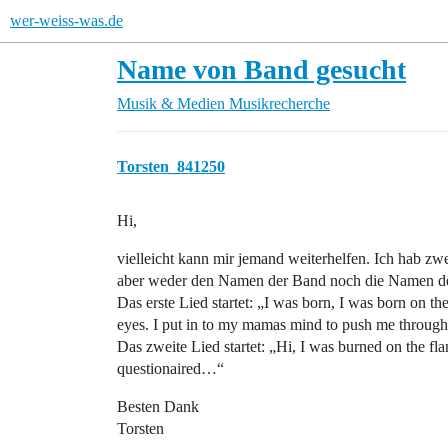
wer-weiss-was.de
Name von Band gesucht
Musik & Medien
Musikrecherche
Torsten_841250
Hi,
vielleicht kann mir jemand weiterhelfen. Ich hab zwe
aber weder den Namen der Band noch die Namen de
Das erste Lied startet: „I was born, I was born on th
eyes. I put in to my mamas mind to push me throug
Das zweite Lied startet: „Hi, I was burned on the fla
questionaired…“
Besten Dank
Torsten