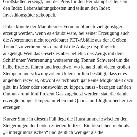
Großstädten erzeugt, und der Preis für den Ferndampf ist teils an
den Index Lebenshaltungskosten und teils an den Index
Investitionsgüter gekoppelt.
Dabei könnte der Mannheimer Ferndampf noch viel günstiger
erzeugt werden, wenn es erlaubt wäre, bei seiner Erzeugung auch
die Abertonnen nicht recyclebarer PET-Abfälle aus der „Gelben
Tonne“ zu verbrennen - darauf ist die Anlage ursprünglich
ausgelegt. Weil das Gesetz es aber befiehlt, das Zeugs mit dem
Schiff unter Verbrennung weitererer zig Tonnen Schweröl um die
halbe Erde zu fahren und irgendwo, wo jemand mit vielen großen
Stempeln und schwungvollen Unterschriften bestätigt, dass er es
angeblich recyclet, obwohl es technisch gar keine Möglichkeit dazu
gibt, ins Meer oder sonstwohin zu kippen, muss - bezogen auf den
Output - rund fünf Prozent Gas zugeheizt werden, statt die damit
erzeugte nötige Temperatur eben mit Quark- und Joghurtbechern zu
erzeugen.
Kurzer Sinn: In diesem Fall liegt die Hausnummer zwischen den
Steigerungen der beiden zitierten Indizes. Ein bisselchen mehr als
„Hintergrundrauschen“ und deutlich weniger als die