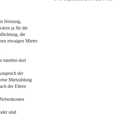
ür Heizung,
ären ja für die
pflichtung, die
nen etwaigen Mieter
 mietfrei dort
-Anspruch der
weise Mietzahlung
uch der Eltern
 Nebenkosten
oder sind