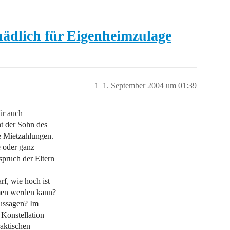
ädlich für Eigenheimzulage
1
1. September 2004 um 01:39
ür auch
t der Sohn des
ne Mietzahlungen.
e oder ganz
spruch der Eltern
rf, wie hoch ist
men werden kann?
Aussagen? Im
r Konstellation
raktischen