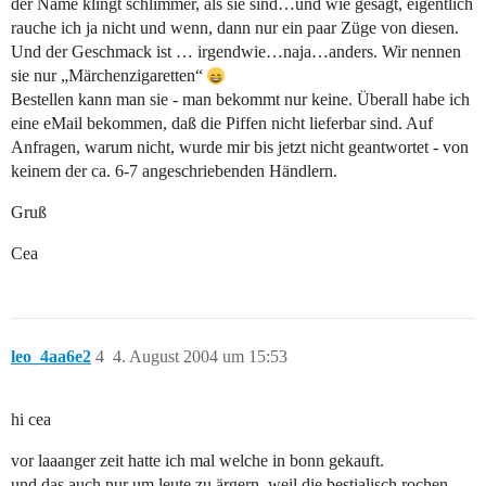
der Name klingt schlimmer, als sie sind…und wie gesagt, eigentlich
rauche ich ja nicht und wenn, dann nur ein paar Züge von diesen.
Und der Geschmack ist … irgendwie…naja…anders. Wir nennen
sie nur „Märchenzigaretten“
Bestellen kann man sie - man bekommt nur keine. Überall habe ich
eine eMail bekommen, daß die Piffen nicht lieferbar sind. Auf
Anfragen, warum nicht, wurde mir bis jetzt nicht geantwortet - von
keinem der ca. 6-7 angeschriebenden Händlern.
Gruß
Cea
leo_4aa6e2
4
4. August 2004 um 15:53
hi cea
vor laaanger zeit hatte ich mal welche in bonn gekauft.
und das auch nur um leute zu ärgern, weil die bestialisch rochen…