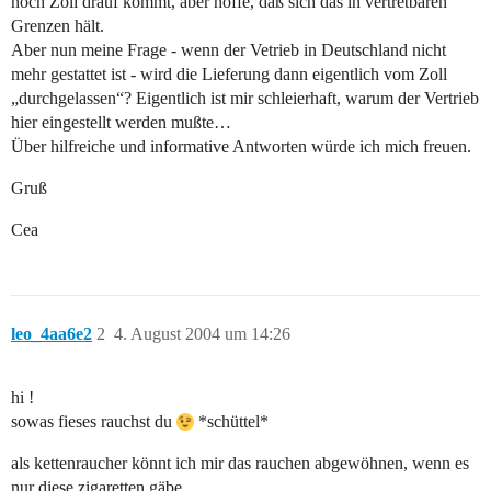
noch Zoll drauf kommt, aber hoffe, daß sich das in vertretbaren
Grenzen hält.
Aber nun meine Frage - wenn der Vetrieb in Deutschland nicht
mehr gestattet ist - wird die Lieferung dann eigentlich vom Zoll
„durchgelassen“? Eigentlich ist mir schleierhaft, warum der Vertrieb
hier eingestellt werden mußte…
Über hilfreiche und informative Antworten würde ich mich freuen.
Gruß
Cea
leo_4aa6e2
2
4. August 2004 um 14:26
hi !
sowas fieses rauchst du
*schüttel*
als kettenraucher könnt ich mir das rauchen abgewöhnen, wenn es
nur diese zigaretten gäbe…