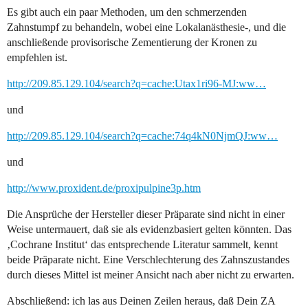
Es gibt auch ein paar Methoden, um den schmerzenden
Zahnstumpf zu behandeln, wobei eine Lokalanästhesie-, und die
anschließende provisorische Zementierung der Kronen zu
empfehlen ist.
http://209.85.129.104/search?q=cache:Utax1ri96-MJ:ww…
und
http://209.85.129.104/search?q=cache:74q4kN0NjmQJ:ww…
und
http://www.proxident.de/proxipulpine3p.htm
Die Ansprüche der Hersteller dieser Präparate sind nicht in einer
Weise untermauert, daß sie als evidenzbasiert gelten könnten. Das
‚Cochrane Institut‘ das entsprechende Literatur sammelt, kennt
beide Präparate nicht. Eine Verschlechterung des Zahnszustandes
durch dieses Mittel ist meiner Ansicht nach aber nicht zu erwarten.
Abschließend: ich las aus Deinen Zeilen heraus, daß Dein ZA