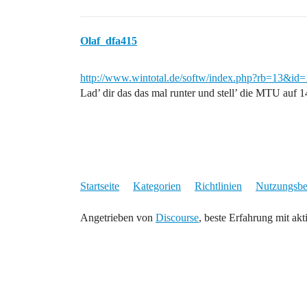
Olaf_dfa415
http://www.wintotal.de/softw/index.php?rb=13&id
Lad’ dir das das mal runter und stell’ die MTU auf 1
Startseite
Kategorien
Richtlinien
Nutzungsb
Angetrieben von
Discourse
, beste Erfahrung mit akt