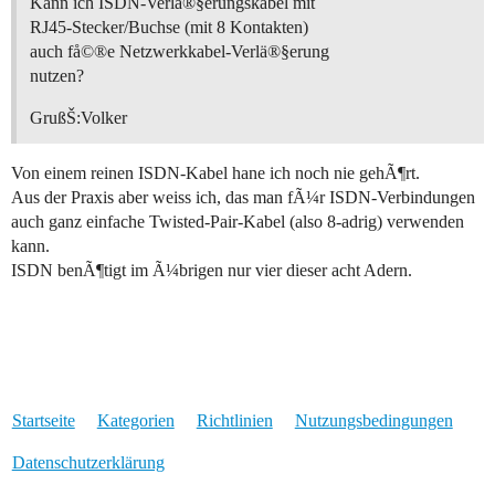
Kann ich ISDN-Verlä®§erungskabel mit
RJ45-Stecker/Buchse (mit 8 Kontakten)
auch få©®e Netzwerkkabel-Verlä®§erung
nutzen?
GrußŠ:Volker
Von einem reinen ISDN-Kabel hane ich noch nie gehÃ¶rt.
Aus der Praxis aber weiss ich, das man fÃ¼r ISDN-Verbindungen
auch ganz einfache Twisted-Pair-Kabel (also 8-adrig) verwenden
kann.
ISDN benÃ¶tigt im Ã¼brigen nur vier dieser acht Adern.
Startseite
Kategorien
Richtlinien
Nutzungsbedingungen
Datenschutzerklärung