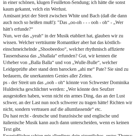
in einer schönen, klugen Feuilleton-Sendung; ich hätte die sonst
kaum gekannt, velch ein Werlust.
Amüsant jetzt der Streit zwischen White und Bach (daß die dann
auch noch so heißen muß!): "Das „oo-oh - - - ooh - oh“ - „Wer
hätt’s erfunde?“
Nun, wer das „yeah“ in der Musik etabliert hat, glauben wir zu
wissen. Welcher verträumte Romantiker aber hat das köstlich-
einschmeichelnde „Shoobeedoo“, welcher rhythmisch affizierte
Tausendsassa das „Shallala“ erfunden? Gut, wir kennen die
Urheber von „Balla Balla“ und von „Wulle-Bulle“, welcher
Leidgeprüfte aber stand dem barocken „ahi me“ Pate? Sie sind zu
bedauern, die unerkannten Genies aller Zeiten.
ps - der Streit um das „ooh - oh“ könnte von Schwester Dominika
Huldreicha geschlichtet werden: „Wer könnte den Seufzer
ausgestoßen haben, wenn nicht ein armes Ding, das an der Lust
schwer, an der Last nun noch schwerer zu tragen hätte! Richten wir
nicht, sondern vertrauen auf die allumfassende“ etc.
Du hast recht - deutsche und französische und englische und
italienische Musik kann auch dann unterscheiden, wenn es keinen
Text gibt.
Ersprießlicher schien mir allerdings dein eigentliches, erstes Thema: