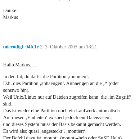
Danke!
Markus
microdigi_94fc1e
2
3. Oktober 2005 um 18:21
Hallo Markus,…
In der Tat, du darfst die Partition ‚mounten‘.
D.h. dies Partition ‚anhaengen‘. Anhaengen an die ‚/‘ (oder
sonstwo hin).
Weil Unix/Linux nur auf Dateien zugreifen kann, die ‚im Zugriff‘
sind.
Das ist weder eine Partition noch ein Laufwerk automatisch.
Auf diesen ‚Einheiten‘ existiert jedoch ein Dateisystem;
und dieses System muss der Basis bekannt gemacht werden.
Es wird also quasi ‚angesteckt‘, ‚montiert‘.
Der Befehl dazu ist ‚mount‘. (mount --help oder SuSE Help).