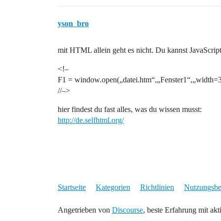
yson_bro
mit HTML allein geht es nicht. Du kannst JavaScri
<!–
F1 = window.open(„datei.htm“,„Fenster1“,„width=3
//–>
hier findest du fast alles, was du wissen musst:
http://de.selfhtml.org/
Startseite
Kategorien
Richtlinien
Nutzungsb
Angetrieben von
Discourse
, beste Erfahrung mit akt