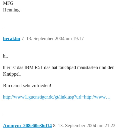
MFG
Henning
heraklin
7
13. September 2004 um 19:17
hi,
hier ist das IBM R51 das hat touchpad maustasten und den
Knüppel.
Bin damit sehr zufrieden!
http://www1.guenstiger.de/gt/link.asp?url=http://www…
Anonym_208e60e36d14
8
13. September 2004 um 21:22