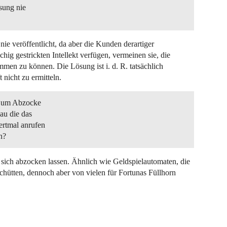
ösung nie
ie veröffentlicht, da aber die Kunden derartiger
hig gestrickten Intellekt verfügen, vermeinen sie, die
en zu können. Die Lösung ist i. d. R. tatsächlich
 nicht zu ermitteln.
da um Abzocke
au die das
ertmal anrufen
n?
 sich abzocken lassen. Ähnlich wie Geldspielautomaten, die
hütten, dennoch aber von vielen für Fortunas Füllhorn