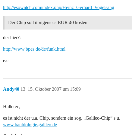
http://esowatch.com/index.php/Heinz_Gerhard_Vogelsang
Der Chip soll übrigens ca EUR 40 kosten.
der hier?:
http://www.bpes.de/de/funk.html
e.c.
Andy40
13
15. Oktober 2007 um 15:09
Hallo ec,
es ist nicht der u.a. Chip, sondern ein sog. „Galileo-Chip“ s.u.
www.baubiologie-galileo.de
.