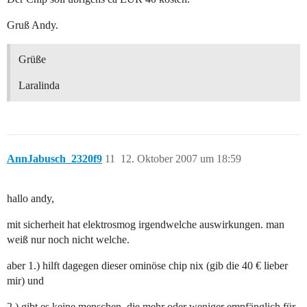
Gruß Andy.
Grüße
Laralinda
AnnJabusch_2320f9
11
12. Oktober 2007 um 18:59
hallo andy,
mit sicherheit hat elektrosmog irgendwelche auswirkungen. man
weiß nur noch nicht welche.
aber 1.) hilft dagegen dieser ominöse chip nix (gib die 40 € lieber
mir) und
2.) gibt es keine menschen, die mehr oder weniger empfänglich für