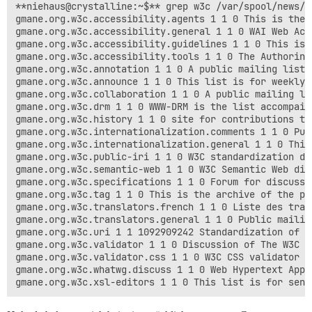
**niehaus@crystalline:~$** grep w3c /var/spool/news/l
gmane.org.w3c.accessibility.agents 1 1 0 This is the 
gmane.org.w3c.accessibility.general 1 1 0 WAI Web Acc
gmane.org.w3c.accessibility.guidelines 1 1 0 This is 
gmane.org.w3c.accessibility.tools 1 1 0 The Authoring
gmane.org.w3c.annotation 1 1 0 A public mailing list 
gmane.org.w3c.announce 1 1 0 This list is for weekly 
gmane.org.w3c.collaboration 1 1 0 A public mailing li
gmane.org.w3c.drm 1 1 0 WWW-DRM is the list accompaig
gmane.org.w3c.history 1 1 0 site for contributions to
gmane.org.w3c.internationalization.comments 1 1 0 Pub
gmane.org.w3c.internationalization.general 1 1 0 This
gmane.org.w3c.public-iri 1 1 0 W3C standardization di
gmane.org.w3c.semantic-web 1 1 0 W3C Semantic Web dis
gmane.org.w3c.specifications 1 1 0 Forum for discussi
gmane.org.w3c.tag 1 1 0 This is the archive of the pu
gmane.org.w3c.translators.french 1 1 0 Liste des tradu
gmane.org.w3c.translators.general 1 1 0 Public mailin
gmane.org.w3c.uri 1 1 1092909242 Standardization of U
gmane.org.w3c.validator 1 1 0 Discussion of The W3C V
gmane.org.w3c.validator.css 1 1 0 W3C CSS validator d
gmane.org.w3c.whatwg.discuss 1 1 0 Web Hypertext Appl