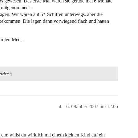
s gewesen. Das erste Mal waren sie gerade mal 6 Monate
icht mitgenommen…
sigen. Wir waren auf 5*-Schiffen unterwegs, aber die
bekommen. Die lagen dann vorwiegend flach und hatten
roten Meer.
entfernt]
4
16. Oktober 2007 um 12:05
 ein: willst du wirklich mit einem kleinen Kind auf ein