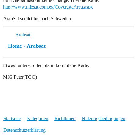
Für NileSat hast du keine Change. Hier die Karte:
http://www.nilesat.com.eg/CoverageArea.aspx
ArabSat sendet bis nach Schweden:
Arabsat
Home - Arabsat
Etwas runterscrollen, dann kommt die Karte.
MfG Peter(TOO)
Startseite
Kategorien
Richtlinien
Nutzungsbedingungen
Datenschutzerklärung