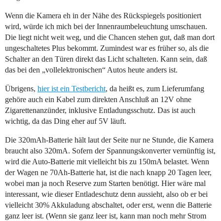
Wenn die Kamera eh in der Nähe des Rückspiegels positioniert
wird, würde ich mich bei der Innenraumbeleuchtung umschauen.
Die liegt nicht weit weg, und die Chancen stehen gut, daß man dort
ungeschaltetes Plus bekommt. Zumindest war es früher so, als die
Schalter an den Türen direkt das Licht schalteten. Kann sein, daß
das bei den „vollelektronischen“ Autos heute anders ist.
Übrigens,
hier ist ein Testbericht
, da heißt es, zum Lieferumfang
gehöre auch ein Kabel zum direkten Anschluß an 12V ohne
Zigarettenanzünder, inklusive Entladungsschutz. Das ist auch
wichtig, da das Ding eher auf 5V läuft.
Die 320mAh-Batterie hält laut der Seite nur ne Stunde, die Kamera
braucht also 320mA. Sofern der Spannungskonverter vernünftig ist,
wird die Auto-Batterie mit vielleicht bis zu 150mA belastet. Wenn
der Wagen ne 70Ah-Batterie hat, ist die nach knapp 20 Tagen leer,
wobei man ja noch Reserve zum Starten benötigt. Hier wäre mal
interessant, wie dieser Entladeschutz denn aussieht, also ob er bei
vielleicht 30% Akkuladung abschaltet, oder erst, wenn die Batterie
ganz leer ist. (Wenn sie ganz leer ist, kann man noch mehr Strom