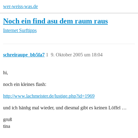
wer-weiss-was.de
Noch ein find asu dem raum raus
Internet
Surftipps
schreiraupe_bb5fa7
1
9. Oktober 2005 um 18:04
hi,
noch ein kleines flash:
http://www.lachmeister.de/lustige.php?id=1969
und ich hänhg mal wieder, und diesmal gibt es keinen Löffel …
gruß
tina