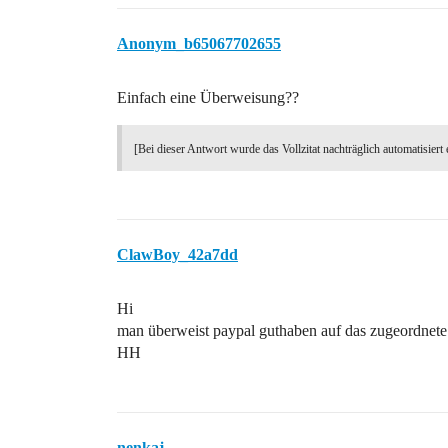
Anonym_b65067702655
Einfach eine Überweisung??
[Bei dieser Antwort wurde das Vollzitat nachträglich automatisiert 
ClawBoy_42a7dd
Hi
man überweist paypal guthaben auf das zugeordne
HH
nenkaj