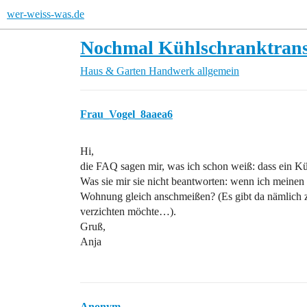
wer-weiss-was.de
Nochmal Kühlschranktrans
Haus & Garten
Handwerk allgemein
Frau_Vogel_8aaea6
Hi,
die FAQ sagen mir, was ich schon weiß: dass ein Kü
Was sie mir sie nicht beantworten: wenn ich meinen 
Wohnung gleich anschmeißen? (Es gibt da nämlich zwe
verzichten möchte…).
Gruß,
Anja
Anonym