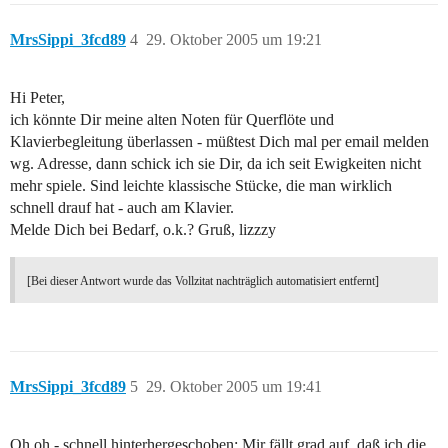
MrsSippi_3fcd89
4
29. Oktober 2005 um 19:21
Hi Peter,
ich könnte Dir meine alten Noten für Querflöte und
Klavierbegleitung überlassen - müßtest Dich mal per email melden
wg. Adresse, dann schick ich sie Dir, da ich seit Ewigkeiten nicht
mehr spiele. Sind leichte klassische Stücke, die man wirklich
schnell drauf hat - auch am Klavier.
Melde Dich bei Bedarf, o.k.? Gruß, lizzzy
[Bei dieser Antwort wurde das Vollzitat nachträglich automatisiert entfernt]
MrsSippi_3fcd89
5
29. Oktober 2005 um 19:41
Oh oh - schnell hinterhergeschoben: Mir fällt grad auf, daß ich die