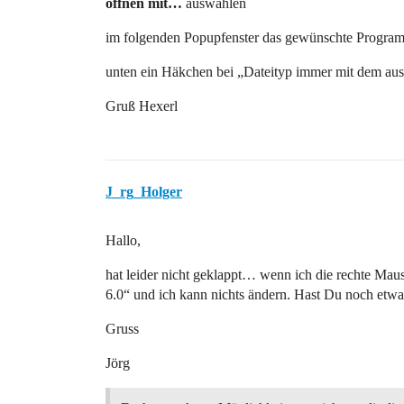
öffnen mit…
auswählen
im folgenden Popupfenster das gewünschte Progra
unten ein Häkchen bei „Dateityp immer mit dem a
Gruß Hexerl
J_rg_Holger
Hallo,
hat leider nicht geklappt… wenn ich die rechte Maus
6.0“ und ich kann nichts ändern. Hast Du noch etwas
Gruss
Jörg