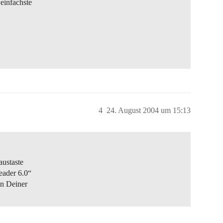
einfachste
4
24. August 2004 um 15:13
austaste
eader 6.0“
in Deiner