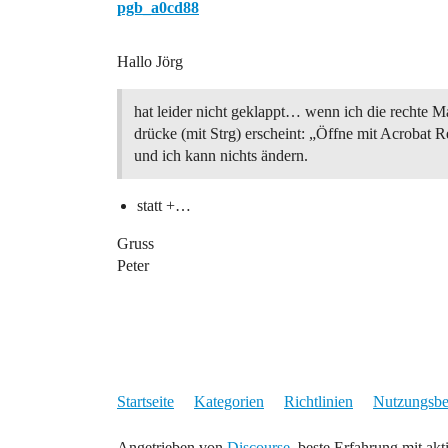
pgb_a0cd88
Hallo Jörg
hat leider nicht geklappt… wenn ich die rechte M
drücke (mit Strg) erscheint: „Öffne mit Acrobat R
und ich kann nichts ändern.
statt +…
Gruss
Peter
Startseite
Kategorien
Richtlinien
Nutzungsb
Angetrieben von
Discourse
, beste Erfahrung mit akt