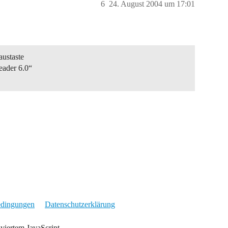
6
24. August 2004 um 17:01
austaste
eader 6.0“
edingungen
Datenschutzerklärung
iviertem JavaScript