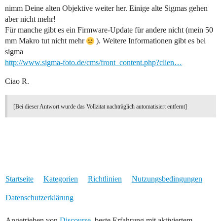
nimm Deine alten Objektive weiter her. Einige alte Sigmas gehen
aber nicht mehr!
Für manche gibt es ein Firmware-Update für andere nicht (mein 50
mm Makro tut nicht mehr
). Weitere Informationen gibt es bei
sigma
http://www.sigma-foto.de/cms/front_content.php?clien…
Ciao R.
[Bei dieser Antwort wurde das Vollzitat nachträglich automatisiert entfernt]
Startseite
Kategorien
Richtlinien
Nutzungsbedingungen
Datenschutzerklärung
Angetrieben von
Discourse
, beste Erfahrung mit aktiviertem