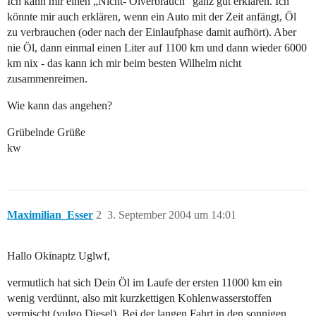
Ich kann mir einen „Nicht- Ölverbrauch“ ganz gut erklären. Ich
könnte mir auch erklären, wenn ein Auto mit der Zeit anfängt, Öl
zu verbrauchen (oder nach der Einlaufphase damit aufhört). Aber
nie Öl, dann einmal einen Liter auf 1100 km und dann wieder 6000
km nix - das kann ich mir beim besten Wilhelm nicht
zusammenreimen.
Wie kann das angehen?
Grübelnde Grüße
kw
Maximilian_Esser
2
3. September 2004 um 14:01
Hallo Okinaptz Uglwf,
vermutlich hat sich Dein Öl im Laufe der ersten 11000 km ein
wenig verdünnt, also mit kurzkettigen Kohlenwasserstoffen
vermischt (vulgo Diesel). Bei der langen Fahrt in den sonnigen