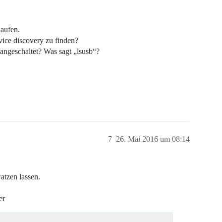
laufen.
ice discovery zu finden?
 angeschaltet? Was sagt „lsusb“?
.
7
26. Mai 2016 um 08:14
atzen lassen.
er