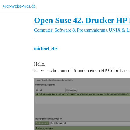
wer-weiss-was.de
Open Suse 42. Drucker HP L
Computer: Software & Programmierung
UNIX & L
michael_sbs
Hallo.
Ich versuche nun seit Stunden einen HP Color Laser