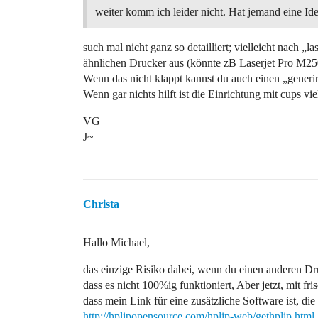
weiter komm ich leider nicht. Hat jemand eine Id
such mal nicht ganz so detailliert; vielleicht nach 
ähnlichen Drucker aus (könnte zB Laserjet Pro M250
Wenn das nicht klappt kannst du auch einen „generi
Wenn gar nichts hilft ist die Einrichtung mit cups vie
VG
J~
Christa
Hallo Michael,
das einzige Risiko dabei, wenn du einen anderen Druck
dass es nicht 100%ig funktioniert, Aber jetzt, mit fr
dass mein Link für eine zusätzliche Software ist, die
http://hplipopensource.com/hplip-web/gethplip.html