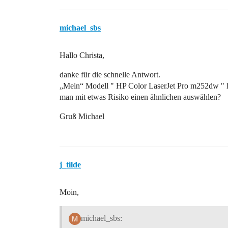
michael_sbs
Hallo Christa,
danke für die schnelle Antwort.
„Mein“ Modell " HP Color LaserJet Pro m252dw " hab
man mit etwas Risiko einen ähnlichen auswählen?
Gruß Michael
j_tilde
Moin,
michael_sbs: