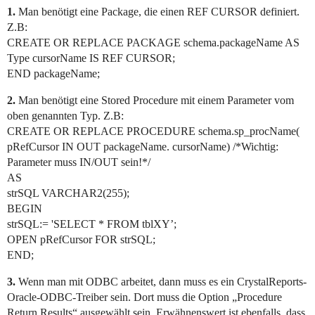
1.
Man benötigt eine Package, die einen REF CURSOR definiert.
Z.B:
CREATE OR REPLACE PACKAGE schema.packageName AS
Type cursorName IS REF CURSOR;
END packageName;
2.
Man benötigt eine Stored Procedure mit einem Parameter vom
oben genannten Typ. Z.B:
CREATE OR REPLACE PROCEDURE schema.sp_procName(
pRefCursor IN OUT packageName. cursorName) /*Wichtig:
Parameter muss IN/OUT sein!*/
AS
strSQL VARCHAR2(255);
BEGIN
strSQL:= 'SELECT * FROM tblXY’;
OPEN pRefCursor FOR strSQL;
END;
3.
Wenn man mit ODBC arbeitet, dann muss es ein CrystalReports-
Oracle-ODBC-Treiber sein. Dort muss die Option „Procedure
Return Results“ ausgewählt sein. Erwähnenswert ist ebenfalls, dass