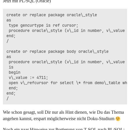
Jetzt mit PL/SQL (Oracle)
create or replace package oracle\_style

as

 type gencurtype is ref cursor;

 procedure oracle\_style (v\_id in number, v\_value o
end;

/

create or replace package body oracle\_style

as

 procedure oracle\_style (v\_id in number, v\_value o
 is

 begin

 v\_value := 4711;

 open v\_refcursor for select \* from demo\_table wher
 end;

end;

Wie schon gesagt, soll Dir nur als Hint dienen, wie Du das Thema
angehen kannst, erspart möglicherweise nicht Doku-Studium
Noch ein paar Hinweise zur Portierung von T-SQL nach PL/SQL: