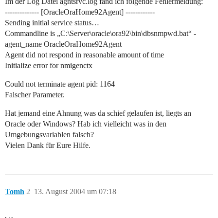
Im der Log Datei agntsrvc.log fand ich folgende Fehlermeldung:
-------------- [OracleOraHome92Agent] ------------
Sending initial service status…
Commandline is „C:\Server\oracle\ora92\bin\dbsnmpwd.bat“ -
agent_name OracleOraHome92Agent
Agent did not respond in reasonable amount of time
Initialize error for nmigenctx
Could not terminate agent pid: 1164
Falscher Parameter.
Hat jemand eine Ahnung was da schief gelaufen ist, liegts an
Oracle oder Windows? Hab ich vielleicht was in den
Umgebungsvariablen falsch?
Vielen Dank für Eure Hilfe.
Tomh
2
13. August 2004 um 07:18