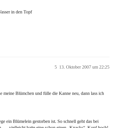
asser in den Topf
5
13. Oktober 2007 um 22:25
eße meine Blümchen und fülle die Kanne neu, dann lass ich
ege ein Blümelein gestorben ist. So schnell geht das bei
n, … vielleicht hatte eine schon einen „Knacks“. Kopf hoch!