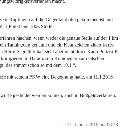
nungswidrigkeitsverfahren macht.
aße in Tupfingen auf die Gegenfahrbahn gekommen ist und
WI 1 Punkt und 100€ Strafe.
erfahren machen, wenn weder die genaue Stelle auf der 1 km
 ein Tatfahrzeug genannt und ein Kennzeichen zitiert ist (es
Herrn X geführt hat, steht aber nicht drin). Kann Polizist P
d korrigieren im Datum, sein Kommentar zum falschen
ppt, das stimmt schon so mti dem 10.1.“.
traße mit seinem PKW eine Begegnung hatte, am 11.1.2016
orwürfe geahndet werden können, auch in Bußgeldverfahren.
2
31. Januar 2016 um 08:28