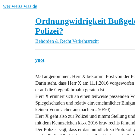
wer-weiss-was.de
Ordnungwidrigkeit Bußgeldv
Polizei?
Behörden & Recht
Verkehrsrecht
ynot
Mal angenommen, Herr X bekommt Post von der Poli
Darin steht, dass Herr X am 11.1.2016 vorgeworfen w
er auf die Gegenfahrbahn geraten ist.
Herr X erinnert sich an einen teilweise passenden Vo
Spiegelschaden und relativ einvernehmlicher Einigu
keinen Verursacher ausmachen - 50/50).
Herr X geht also zur Polizei und nimmt Stellung und
mit dem Kennzeichen kk-x 2016 brav rechts fahrend a
Der Polizist sagt, dass er das mündlich zu Protok