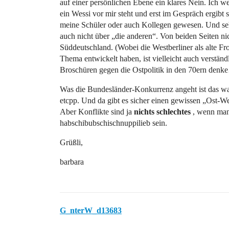
auf einer persönlichen Ebene ein klares Nein. Ich we
ein Wessi vor mir steht und erst im Gespräch ergibt s
meine Schüler oder auch Kollegen gewesen. Und seh
auch nicht über „die anderen“. Von beiden Seiten nicht
Süddeutschland. (Wobei die Westberliner als alte Fro
Thema entwickelt haben, ist vielleicht auch verstä
Broschüren gegen die Ostpolitik in den 70ern denk
Was die Bundesländer-Konkurrenz angeht ist das wa
etcpp. Und da gibt es sicher einen gewissen „Ost-Wes
Aber Konflikte sind ja
nichts schlechtes
, wenn man 
habschibubschischnuppilieb sein.
Grüßli,
barbara
G_nterW_d13683