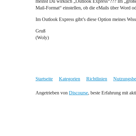
meinst Du wirklich „Outlook Express“??? Im „groß
Mail-Format“ einstellen, ob die eMails über Word ode
Im Outlook Express gibt’s diese Option meines Wis
Gruß
(Woly)
Startseite
Kategorien
Richtlinien
Nutzungsb
Angetrieben von
Discourse
, beste Erfahrung mit akt