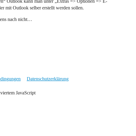
en“ Outlook kann man unter „Extras => Optionen => E-
r mit Outlook selber erstellt werden sollen.
sens nach nicht…
edingungen
Datenschutzerklärung
iviertem JavaScript