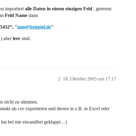
ss importiert
alle Daten in einem einzigen Feld
, getrennt
 im
Feld Name
dann
5432“, "
mm@beispiel.de
"
.) aber
leer
sind.
2
18. Oktober 2005 um 17:17
s nicht zu stimmen.
akt als csv exportieren und diesen in z.B. in Excel oder
 hat bei mir eiwandfrei geklappt…)