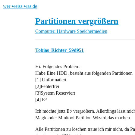
wer-weiss-was.de
Partitionen vergrößern
Computer: Hardware
Speichermedien
Tobias_Richter_59d951
Hi. Folgendes Problem:
Habe Eine HDD, besteht aus folgenden Partitionen
[1] Unformatiert
[2]Fehlerfrei
[3]System Reserviert
[4] E:\
Ich möchte jettz E:\ vergrößern. Allerdings lässt mi
Magic oder Minitool Partition Wizard das machen.
Alle Partitionen zu löschen traue ich mir nicht, da P