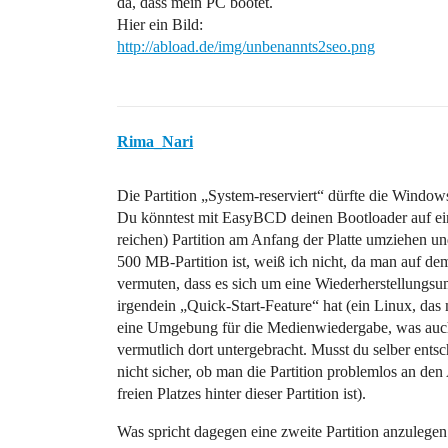
da, dass mein PC bootet.
Hier ein Bild:
http://abload.de/img/unbenannts2seo.png
Rima_Nari
Die Partition „System-reserviert“ dürfte die Windows
Du könntest mit EasyBCD deinen Bootloader auf ei
reichen) Partition am Anfang der Platte umziehen un
500 MB-Partition ist, weiß ich nicht, da man auf de
vermuten, dass es sich um eine Wiederherstellungs
irgendein „Quick-Start-Feature“ hat (ein Linux, da
eine Umgebung für die Medienwiedergabe, was auch i
vermutlich dort untergebracht. Musst du selber entsc
nicht sicher, ob man die Partition problemlos an den
freien Platzes hinter dieser Partition ist).
Was spricht dagegen eine zweite Partition anzulegen 