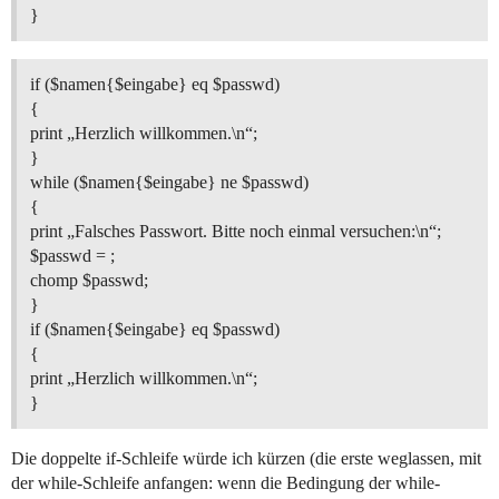
}
if ($namen{$eingabe} eq $passwd)
{
print „Herzlich willkommen.\n“;
}
while ($namen{$eingabe} ne $passwd)
{
print „Falsches Passwort. Bitte noch einmal versuchen:\n“;
$passwd = ;
chomp $passwd;
}
if ($namen{$eingabe} eq $passwd)
{
print „Herzlich willkommen.\n“;
}
Die doppelte if-Schleife würde ich kürzen (die erste weglassen, mit
der while-Schleife anfangen: wenn die Bedingung der while-