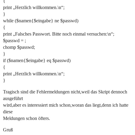
{
print „Herzlich willkommen.\n“;
}
while ($namen{$eingabe} ne $passwd)
{
print „Falsches Passwort. Bitte noch einmal versuchen:\n“;
$passwd = ;
chomp $passwd;
}
if ($namen{$eingabe} eq $passwd)
{
print „Herzlich willkommen.\n“;
}
Tragisch sind die Fehlermeldungen nicht,weil das Skript dennoch
ausgeführt
wird,aber es interessiert mich schon,woran das liegt,denn ich hatte
diese
Meldungen schon öfters.
Gruß