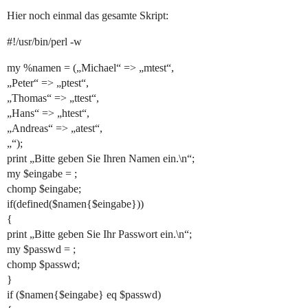
Hier noch einmal das gesamte Skript:
#!/usr/bin/perl -w
my %namen = („Michael“ => „mtest“,
„Peter“ => „ptest“,
„Thomas“ => „ttest“,
„Hans“ => „htest“,
„Andreas“ => „atest“,
„“);
print „Bitte geben Sie Ihren Namen ein.\n“;
my $eingabe = ;
chomp $eingabe;
if(defined($namen{$eingabe}))
{
print „Bitte geben Sie Ihr Passwort ein.\n“;
my $passwd = ;
chomp $passwd;
}
if ($namen{$eingabe} eq $passwd)