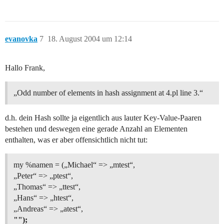
evanovka
7
18. August 2004 um 12:14
Hallo Frank,
„Odd number of elements in hash assignment at 4.pl line 3.“
d.h. dein Hash sollte ja eigentlich aus lauter Key-Value-Paaren
bestehen und deswegen eine gerade Anzahl an Elementen
enthalten, was er aber offensichtlich nicht tut:
my %namen = („Michael“ => „mtest“,
„Peter“ => „ptest“,
„Thomas“ => „ttest“,
„Hans“ => „htest“,
„Andreas“ => „atest“,
"");