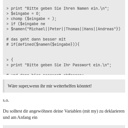
> print "Bitte geben Sie Ihren Namen ein.\n";  

> $eingabe = 0;  

> chomp ($eingabe = );  

> if ($eingabe ne  

> $namen{"Michael||Peter||Thomas||Hans||Andreas"})

# das geht dann besser mit 

# if(defined($namen{$eingabe})){

> {  

> print "Bitte geben Sie Ihr Passwort ein.\n";

# und dann hier passwort abfragen:

# my $passwd = ;

# chomp $passwd;

Wäre super,wenn ihr mir weiterhelfen könntet!
# if ($namen{$eingabe}=$passwd){...

s.o.
> }  

Du solltest dir angewöhnen deine Variablen (mit my) zu deklarieren
> else  

> {  

und am Anfang ein
> print "Sie haben sich nicht registriert.Skript wird 
> beendet\n";  
