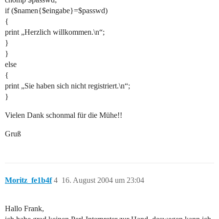
if ($namen{$eingabe}=$passwd)
{
print „Herzlich willkommen.\n“;
}
}
else
{
print „Sie haben sich nicht registriert.\n“;
}
Vielen Dank schonmal für die Mühe!!
Gruß
Moritz_fe1b4f
4
16. August 2004 um 23:04
Hallo Frank,