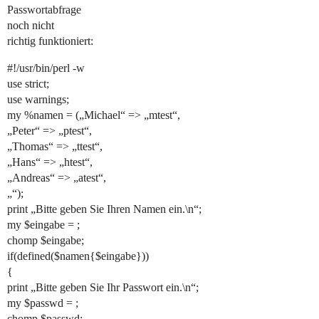
Passwortabfrage
noch nicht
richtig funktioniert:
#!/usr/bin/perl -w
use strict;
use warnings;
my %namen = („Michael“ => „mtest“,
„Peter“ => „ptest“,
„Thomas“ => „ttest“,
„Hans“ => „htest“,
„Andreas“ => „atest“,
„“);
print „Bitte geben Sie Ihren Namen ein.\n“;
my $eingabe = ;
chomp $eingabe;
if(defined($namen{$eingabe}))
{
print „Bitte geben Sie Ihr Passwort ein.\n“;
my $passwd = ;
chomp $passwd;