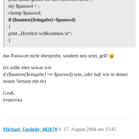
my $passwd = ;
chomp $passwd;
if ($namen{$eingabe}=$passwd)
{
print „Herzlich willkommen.\n“;
}
das Passwort nicht überprüfst, sondern neu setzt, gell!
(es sollte eher sowas wie
if ($namen{$eingabe}
~=
$passwd)
sein, oder halt wie in deiner
neuen Version mit
ne
)
Gruß,
evanovka
Michael_Gusinde_482b70
6
17. August 2004 um 15:45