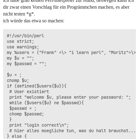
ich habe grad keinen Perl-Interpreter zur Hand, deswegen kann ich
dir zwar einen Vorschlag für ein Progrämmchen machen, es aber
nicht testen *g*.
ich würde das etwa so machen:
#!/usr/bin/perl 

use strict;

use warnings;

my %users = ("Frank" =\> "i learn perl", "Moritz"=\>"s
my $u = "";

my $passwd = "";

$u = ;

chomp $u;

if (defined($users{$u}){

 # User existiert

 print "welcome $u, please enter your password: ";

 while ($users{$u} ne $passwd){

 $passwd = ;

 chomp $passwd;

 }

 print "login correct\n";

 # hier alles moegliche tun, was du halt brauchst...

} else {
