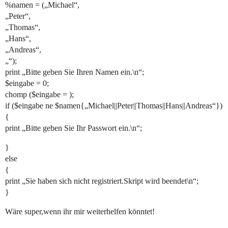
%namen = („Michael“,
„Peter“,
„Thomas“,
„Hans“,
„Andreas“,
„“);
print „Bitte geben Sie Ihren Namen ein.\n“;
$eingabe = 0;
chomp ($eingabe = );
if ($eingabe ne $namen{„Michael||Peter||Thomas||Hans||Andreas“})
{
print „Bitte geben Sie Ihr Passwort ein.\n“;
}
else
{
print „Sie haben sich nicht registriert.Skript wird beendet\n“;
}
Wäre super,wenn ihr mir weiterhelfen könntet!