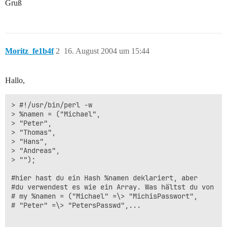
Gruß
Moritz_fe1b4f
2
16. August 2004 um 15:44
Hallo,
> #!/usr/bin/perl -w  

> %namen = ("Michael",  

> "Peter",  

> "Thomas",  

> "Hans",  

> "Andreas",  

> "");

#hier hast du ein Hash %namen deklariert, aber 

#du verwendest es wie ein Array. Was hältst du von

# my %namen = ("Michael" =\> "MichisPasswort",

# "Peter" =\> "PetersPasswd",...
