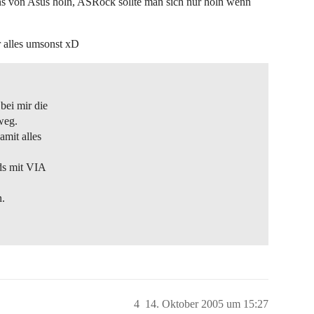
s von Asus holn, ASRock sollte man sich nur holn wenn
ar alles umsonst xD
bei mir die
weg.
amit alles
ds mit VIA
n.
4
14. Oktober 2005 um 15:27