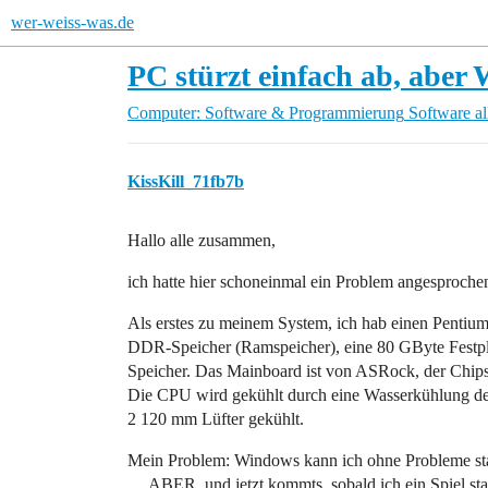
wer-weiss-was.de
PC stürzt einfach ab, abe
Computer: Software & Programmierung
Software a
KissKill_71fb7b
Hallo alle zusammen,
ich hatte hier schoneinmal ein Problem angesprochen,
Als erstes zu meinem System, ich hab einen Pen
DDR-Speicher (Ramspeicher), eine 80 GByte Festpl
Speicher. Das Mainboard ist von ASRock, der Chip
Die CPU wird gekühlt durch eine Wasserkühlung de
2 120 mm Lüfter gekühlt.
Mein Problem: Windows kann ich ohne Probleme sta
… ABER, und jetzt kommts, sobald ich ein Spiel st