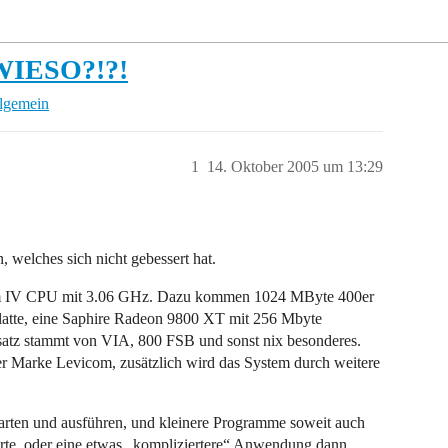
r WIESO?!?!
llgemein
1
14. Oktober 2005 um 13:29
 welches sich nicht gebessert hat.
tium IV CPU mit 3.06 GHz. Dazu kommen 1024 MByte 400er
atte, eine Saphire Radeon 9800 XT mit 256 Mbyte
satz stammt von VIA, 800 FSB und sonst nix besonderes.
r Marke Levicom, zusätzlich wird das System durch weitere
rten und ausführen, und kleinere Programme soweit auch
arte, oder eine etwas „kompliziertere“ Anwendung dann