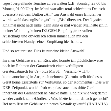
tagesübergreifende Termine zu verwalten (z.B. Sonntag, 23.00 bis
Montag 01.00 Uhr). Im Menü war alles total schlecht ins Deutsch
übersetzt (auf dem Button „An:“ zur Auswahl eines Empfänger
wurde wohl das englische „to“ mit „Bis“ übersetzt. Der Joystick
ging mal nicht nach links, dann ging er mal wieder. Mal hatte ich in
meiner Wohnung keinen D2-GSM-Empfang ,trotz vollen
Ausschlags und obwohl ich schon immer auch mit den
schlechtesten Handys einen Empfdang hier hatte…
Und so weiter usw. Dies ist nur eine kleine Auswahl!
Im alten Gehäuse war ein Riss, also konnte ich glücklicherweise
noch im Rahmen der Garantiezeit einen verbilligten
Geräteaustausch für 89,- plus MwSt. + Versand (= 114,-
kommanochwas) in Anspruch nehmen. (Garmin stellt für dieses
Gerät keine Ersatzteile zur Verfügung, so der Kommentar). Das war
DER Zeitpunkt, wo ich froh war, dass auch das dritte Gerät
innerhalb der Garantiezeit ne Macke hatte. Und nix wie weg damit,
wieder zurück zum Händler… Was häztte ich nur danach gemacht?
Bei nem Riss im Gehäuse ein neues Navtalk gekauft? (HAHAHA)