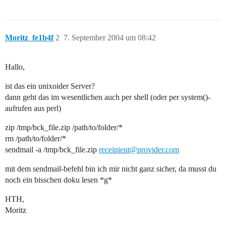
Moritz_fe1b4f
2
7. September 2004 um 08:42
Hallo,
ist das ein unixoider Server?
dann geht das im wesentlichen auch per shell (oder per system()-
aufrufen aus perl)
zip /tmp/bck_file.zip /path/to/folder/*
rm /path/to/folder/*
sendmail -a /tmp/bck_file.zip
receipient@provider.com
mit dem sendmail-befehl bin ich mir nicht ganz sicher, da musst du
noch ein bisschen doku lesen *g*
HTH,
Moritz