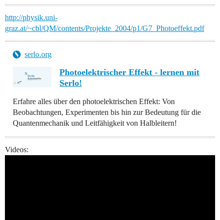
http://physik.uni-
graz.at/~cbl/QM/contents/Projekte_2004/p1/G7_Photoeffekt.pdf
serlo.org
Photoelektrischer Effekt - lernen mit
Serlo!
Erfahre alles über den photoelektrischen Effekt: Von
Beobachtungen, Experimenten bis hin zur Bedeutung für die
Quantenmechanik und Leitfähigkeit von Halbleitern!
Videos: