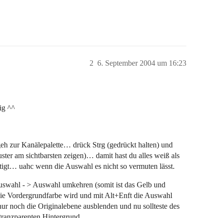
2
6. September 2004 um 16:23
ig ^^
geh zur Kanälepalette… drück Strg (gedrückt halten) und
ster am sichtbarsten zeigen)… damit hast du alles weiß als
igt… uahc wenn die Auswahl es nicht so vermuten lässt.
swahl - > Auswahl umkehren (somit ist das Gelb und
e Vordergrundfarbe wird und mit Alt+Enft die Auswahl
ur noch die Originalebene ausblenden und nu sollteste des
tranzparenten Hintergrund.