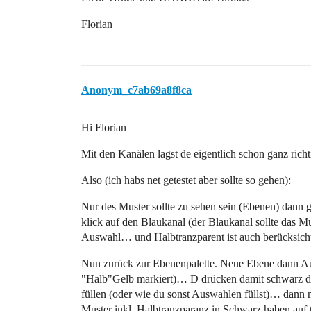
Florian
Anonym_c7ab69a8f8ca
Hi Florian
Mit den Kanälen lagst de eigentlich schon ganz richt
Also (ich habs net getestet aber sollte so gehen):
Nur des Muster sollte zu sehen sein (Ebenen) dann 
klick auf den Blaukanal (der Blaukanal sollte das Mu
Auswahl… und Halbtranzparent ist auch berücksicht
Nun zurück zur Ebenenpalette. Neue Ebene dann Au
"Halb"Gelb markiert)… D drücken damit schwarz di
füllen (oder wie du sonst Auswahlen füllst)… dann n
Muster inkl. Halbtranzparanz in Schwarz haben auf 