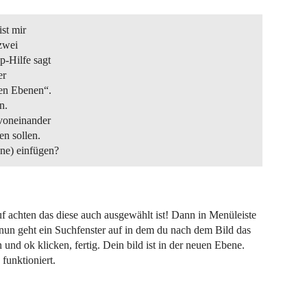
ist mir
zwei
p-Hilfe sagt
er
nen Ebenen“.
n.
voneinander
en sollen.
ene) einfügen?
f achten das diese auch ausgewählt ist! Dann in Menüleiste
 nun geht ein Suchfenster auf in dem du nach dem Bild das
und ok klicken, fertig. Dein bild ist in der neuen Ebene.
funktioniert.