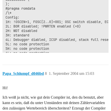
);

#pragma romdata

/\*

Config:

1H: !OSCEN=1, FOSC[2..0]=001; OSC switch disable, EC o
2L: BOR disabled; !PWRTEN enabled (=0)

2H: WDT disabled

3H: standard

4L: Debugger diabled, ICSP disabled, stack full reset 
5L: no code protection

5H: no code protection

6L: no code protection

6H: no code protection

7L: no code protection

7H: no code protection

\*/

Papa_Schlumpf_d046bd
8
1. September 2004 um 15:03
void main (void){

 int cnt, zaehler; 

 PORTA=0x00; //Latches löschen (zur Sicherheit)

Hi!
 PORTB=0x00;

 PORTC=0x00;

Ich weiß ja nicht, wie gut dein Compiler ist, den du benutzt, aber
 ADCON1=0x07;

 TRISB=0b00000000; //Ports auf Ausgang

kann es sein, daß du unter Umständen mit deinen Zählervariablen
 TRISC=0b00000000;

den zulässigen Wertebereich überschreitest? Erzeugt der Compiler