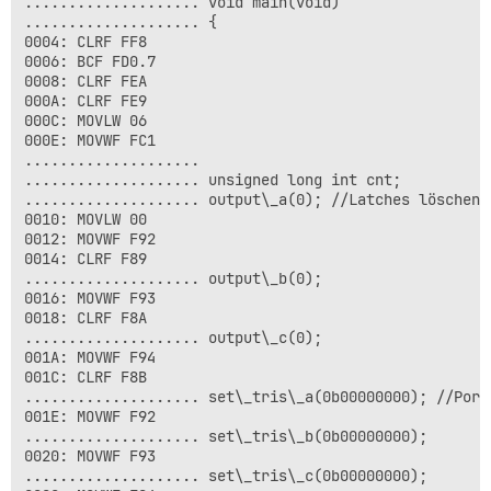
.................... void main(void)

.................... output\_low(PIN\_B5); //andere LE
.................... {

002E: BCF F93.5

0004: CLRF FF8

0030: BCF F8A.5

0006: BCF FD0.7

.................... }

0008: CLRF FEA

.................... if(cnt\>0x7D0){

000A: CLRF FE9

.................... cnt=0;

000C: MOVLW 06

.................... }

000E: MOVWF FC1

.................... }

....................

.................... unsigned long int cnt;

.................... output\_a(0); //Latches löschen (
0010: MOVLW 00

0012: MOVWF F92

0014: CLRF F89

.................... output\_b(0);

0016: MOVWF F93

0018: CLRF F8A

.................... output\_c(0);

001A: MOVWF F94

001C: CLRF F8B

.................... set\_tris\_a(0b00000000); //Ports
001E: MOVWF F92

.................... set\_tris\_b(0b00000000);

0020: MOVWF F93

.................... set\_tris\_c(0b00000000);
