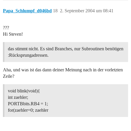
Papa_Schlumpf_d046bd
18
2. September 2004 um 08:41
???
Hi Steven!
das stimmt nicht. Es sind Branches, nur Subroutinen benötigen
:Rücksprungadressen.
Aha, und was ist das dann deiner Meinung nach in der vorletzten
Zeile?
void blink(void){
int zaehler;
PORTBbits.RB4 = 1;
for(zaehler=0; zaehler