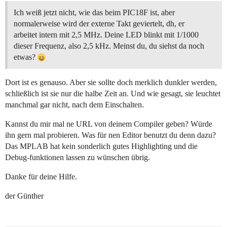
004C: GOTO 0058

.................... output\_high(PIN\_B5);

Ich weiß jetzt nicht, wie das beim PIC18F ist, aber
0050: BCF F93.5

normalerweise wird der externe Takt geviertelt, dh, er
0052: BSF F8A.5

arbeitet intern mit 2,5 MHz. Deine LED blinkt mit 1/1000
.................... }

dieser Frequenz, also 2,5 kHz. Meinst du, du siehst da noch
.................... else

etwas?
.................... {

0054: GOTO 005C

.................... output\_low(PIN\_B5);

Dort ist es genauso. Aber sie sollte doch merklich dunkler werden,
0058: BCF F93.5

schließlich ist sie nur die halbe Zeit an. Und wie gesagt, sie leuchtet
005A: BCF F8A.5

.................... }

manchmal gar nicht, nach dem Einschalten.
.................... if(cnt\>0x7D0)

.................... {

Kannst du mir mal ne URL von deinem Compiler geben? Würde
005C: MOVF 07,W

ihn gern mal probieren. Was für nen Editor benutzt du denn dazu?
005E: SUBLW 06

Das MPLAB hat kein sonderlich gutes Highlighting und die
0060: BTFSC FD8.0

Debug-funktionen lassen zu wünschen übrig.
0062: GOTO 007C

0066: XORLW FF

0068: BTFSS FD8.2

Danke für deine Hilfe.
006A: GOTO 0078

006E: MOVF 06,W

der Günther
0070: SUBLW D0

0072: BTFSC FD8.0

0074: GOTO 007C
