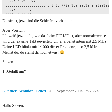
0022: MOVWF F94

.................... cnt=0; //Zählvariable initialisie
0024: CLRF 07

0026: CLRF 06

.................... while (1){

Du siehst, jetzt sind die Schleifen vorhanden.
.................... output\_high(PIN\_B4); //eine LE
0028: BCF F93.4

Aber Vorsicht:
002A: BSF F8A.4

Ich weiß jetzt nicht, wie das beim PIC18F ist, aber normalerweise
.................... cnt = cnt + 1;

wird der externe Takt geviertelt, dh, er arbeitet intern mit 2,5 MHz.
002C: MOVLW 01

002E: ADDWF 06,F

Deine LED blinkt mit 1/1000 dieser Frequenz, also 2,5 kHz.
0030: MOVLW 00

Meinst du, du siehst da noch etwas?
0032: ADDWFC 07,F

.................... if(cnt\>1000)

Steven
.................... {

0034: MOVF 07,W

1 „Gefällt mir“
0036: SUBLW 02

0038: BTFSC FD8.0

003A: GOTO 0058

003E: XORLW FF

0040: BTFSS FD8.2

G_nther_Schmidt_05dfe9
14
1. September 2004 um 23:24
0042: GOTO 0050

0046: MOVF 06,W

0048: SUBLW E8

Hallo Steven,
004A: BTFSC FD8.0
