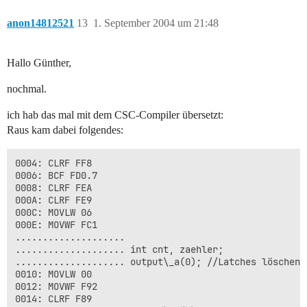
anon14812521
13
1. September 2004 um 21:48
Hallo Günther,
nochmal.
ich hab das mal mit dem CSC-Compiler übersetzt:
Raus kam dabei folgendes:
0004: CLRF FF8

0006: BCF FD0.7

0008: CLRF FEA

000A: CLRF FE9

000C: MOVLW 06

000E: MOVWF FC1

....................

.................... int cnt, zaehler;

.................... output\_a(0); //Latches löschen (
0010: MOVLW 00

0012: MOVWF F92

0014: CLRF F89
