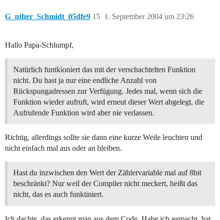
.................... cnt=0;

0078: CLRF 07

G_nther_Schmidt_05dfe9
15
1. September 2004 um 23:26
007A: CLRF 06

.................... }

.................... }

Hallo Papa-Schlumpf,
007C: GOTO 0028

Natürlich funtkioniert das mit der verschachtelten Funktion
nicht. Du hast ja nur eine endliche Anzahl von
Rückspungadressen zur Verfügung. Jedes mal, wenn sich die
Funktion wieder aufruft, wird erneut dieser Wert abgelegt, die
Aufrufende Funktion wird aber nie verlassen.
Richtig, allerdings sollte sie dann eine kurze Weile leuchten und
nicht einfach mal aus oder an bleiben.
Hast du inzwischen den Wert der Zählervariable mal auf 8bit
beschränkt? Nur weil der Compiler nicht meckert, heißt das
nicht, das es auch funktiniert.
Ich dachte, das erkennt man aus dem Code. Habe ich gemacht, hat