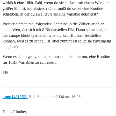
 TRISA=0b00000000;

wirklich eine 16bit-Zahl, wenn du sie einfach mit einem Wert der
 cnt=0; //Zählvariable initialisieren

größer 8bit ist, initialisierst? Oder mußt du selbst eine Routine
 while (1){

 cnt=cnt+1; 

schreiben, in der du zwei Byte als eine Variable definierst?
 PORTBbits.RB4 = 1; //eine LED an, zum Test ob in Schl
 if(cnt\>0x3E8){

Probier einfach mal folgendes: Schreibe in die Zählervariablen
 PORTBbits.RB5 = 1; //andere LED an

einen Wert, der sich mit 8 Bit darstellen läßt. Dann schau mal, ob
 }else{

die Lampe blinkt (vielleicht wirst du kein Blinken feststellen
 PORTBbits.RB5 = 0; //andere LED aus

können, weil es zu schnell ist, aber zumindest sollte sie zuverlässig
 }

 if(cnt\>0x7D0){

angehen).
 cnt=0;

 }

Wenn es daran gelegen hat, kommst du nicht herum, eine Routine
 for(zaehler=0; zaehler

für 16Bit-Variablen zu schreiben.
Soweit. Er sollte also die LED an RB4 anmachen und di
Flo
Ich benutze einen 10MHz Externen Oszillator, die Vers
Bin etwas ratlos. Das sollte doch eigentlich kein Prob
Bin dankbar für jede Hilfe. 

anon14812521
9
1. September 2004 um 16:26
Hallo Günther,