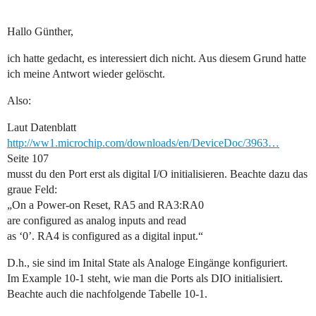
Hallo Günther,
ich hatte gedacht, es interessiert dich nicht. Aus diesem Grund hatte
ich meine Antwort wieder gelöscht.
Also:
Laut Datenblatt
http://ww1.microchip.com/downloads/en/DeviceDoc/3963…
Seite 107
musst du den Port erst als digital I/O initialisieren. Beachte dazu das
graue Feld:
„On a Power-on Reset, RA5 and RA3:RA0
are configured as analog inputs and read
as ‘0’. RA4 is configured as a digital input.“
D.h., sie sind im Inital State als Analoge Eingänge konfiguriert.
Im Example 10-1 steht, wie man die Ports als DIO initialisiert.
Beachte auch die nachfolgende Tabelle 10-1.