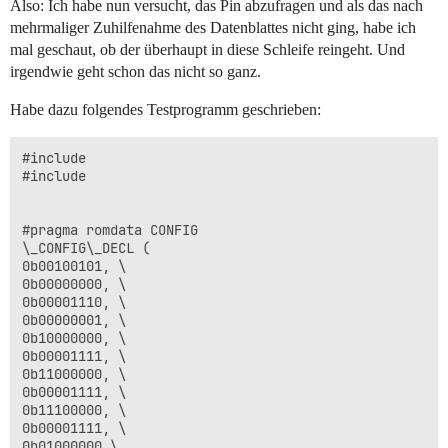
Also: Ich habe nun versucht, das Pin abzufragen und als das nach
mehrmaliger Zuhilfenahme des Datenblattes nicht ging, habe ich
mal geschaut, ob der überhaupt in diese Schleife reingeht. Und
irgendwie geht schon das nicht so ganz.
Habe dazu folgendes Testprogramm geschrieben:
#include 

#include 

#pragma romdata CONFIG

\_CONFIG\_DECL (

0b00100101, \

0b00000000, \

0b00001110, \

0b00000001, \

0b10000000, \

0b00001111, \

0b11000000, \

0b00001111, \

0b11100000, \

0b00001111, \

0b01000000 \
