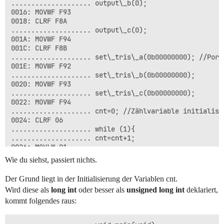
.................... output\_b(0);

0016: MOVWF F93

0018: CLRF F8A

.................... output\_c(0);

001A: MOVWF F94

001C: CLRF F8B

.................... set\_tris\_a(0b00000000); //Ports
001E: MOVWF F92

.................... set\_tris\_b(0b00000000);

0020: MOVWF F93

.................... set\_tris\_c(0b00000000);

0022: MOVWF F94

.................... cnt=0; //Zählvariable initialisie
0024: CLRF 06

.................... while (1){

.................... cnt=cnt+1;

0026: MOVLW 01

0028: ADDWF 06,F

Wie du siehst, passiert nichts.
.................... output\_high(PIN\_B4); //eine LE
002A: BCF F93.4

Der Grund liegt in der Initialisierung der Variablen cnt.
002C: BSF F8A.4

Wird diese als
long int
oder besser als
unsigned long int
deklariert,
.................... if(cnt\>0x3E8){

kommt folgendes raus:
.................... output\_high(PIN\_B5); //andere L
.................... }

.................... else{
