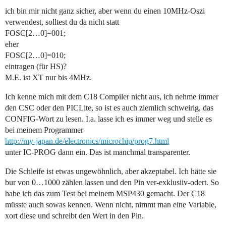
ich bin mir nicht ganz sicher, aber wenn du einen 10MHz-Oszi
verwendest, solltest du da nicht statt
FOSC[2…0]=001;
eher
FOSC[2…0]=010;
eintragen (für HS)?
M.E. ist XT nur bis 4MHz.
Ich kenne mich mit dem C18 Compiler nicht aus, ich nehme immer
den CSC oder den PICLite, so ist es auch ziemlich schweirig, das
CONFIG-Wort zu lesen. I.a. lasse ich es immer weg und stelle es
bei meinem Programmer
http://my-japan.de/electronics/microchip/prog7.html
unter IC-PROG dann ein. Das ist manchmal transparenter.
Die Schleife ist etwas ungewöhnlich, aber akzeptabel. Ich hätte sie
bur von 0…1000 zählen lassen und den Pin ver-exklusiiv-odert. So
habe ich das zum Test bei meinem MSP430 gemacht. Der C18
müsste auch sowas kennen. Wenn nicht, nimmt man eine Variable,
xort diese und schreibt den Wert in den Pin.