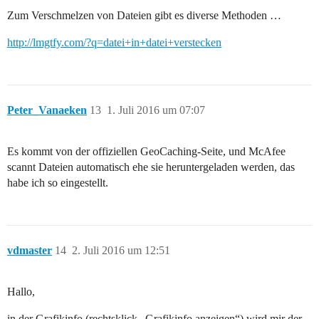
Zum Verschmelzen von Dateien gibt es diverse Methoden …
http://lmgtfy.com/?q=datei+in+datei+verstecken
Peter_Vanaeken
13
1. Juli 2016 um 07:07
Es kommt von der offiziellen GeoCaching-Seite, und McAfee
scannt Dateien automatisch ehe sie heruntergeladen werden, das
habe ich so eingestellt.
vdmaster
14
2. Juli 2016 um 12:51
Hallo,
in der Grafikinfo (rechtsklick „Grafikinfo anzeigen“) wird mir der